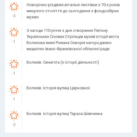
Новорічно-різдвяні вітальні листівки з 70-х років
минулого століття до сьогодення з фондозбірки
-3
музею
З нагоди 110-річчя з дня створення Легіону
Українських Січових Стрільців музей історії міста
-1
Болехова імені Романа Скворія нагороджено
медаллю Івано-Франківської обласної ради
Болехів. Синагога (з історії діяльності)
-1
Болехів. Історія вулиці Церковної
-1
Болехів. Історія вулиці Тараса Шевченка
-2