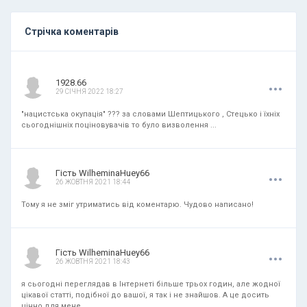
Стрічка коментарів
.
.
.
1928.66
29 СІЧНЯ 2022 18:27
"нацистська окупація" ??? за словами Шептицького , Стецько і їхніх
сьогоднішніх поціновувачів то було визволення ...
.
.
.
Гість WilheminaHuey66
26 ЖОВТНЯ 2021 18:44
Тому я не зміг утриматись від коментарю. Чудово написано!
.
.
.
Гість WilheminaHuey66
26 ЖОВТНЯ 2021 18:43
я сьогодні переглядав в Інтернеті більше трьох годин, але жодної
цікавої статті, подібної до вашої, я так і не знайшов. А це досить
цінно для мене.