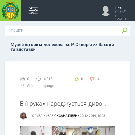
Гість
Увійти
у
профіль
Музей історії м.Болехова ім. Р.Скворія >> Заходи
та виставки
0
4 018
0
4
Select language
В її руках народжується диво…
ОПУБЛІКУВАВ
ОКСАНА ПІВЕНЬ
20-12-2019, 10:03