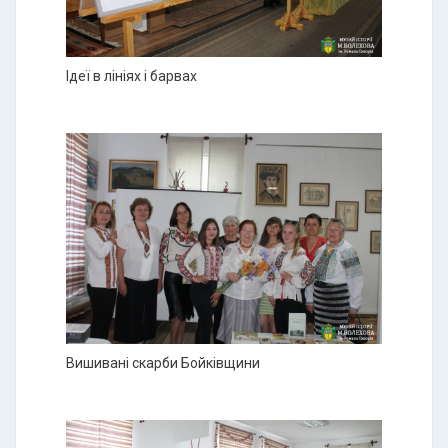
Ідеї в лініях і барвах
Вишивані скарби Бойківщини