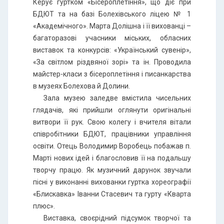
Керує гуртком «Бісероплетіння», що діє при
БДЮТ та на базі Болехівського ліцею № 1
«Академічного». Марта Долішна і її вихованці –
багаторазові учасники міських, обласних
виставок та конкурсів: «Український сувенір»,
«За світлом різдвяної зорі» та ін. Проводила
майстер-класи з бісероплетіння і писанкарства
в музеях Болехова й Долини.
Зала музею заледве вмістила чисельних
глядачів, які прийшли оглянути оригінальні
витвори її рук. Свою колегу і вчителя вітали
співробітники БДЮТ, працівники управління
освіти. Отець Володимир Воробець побажав п.
Марті нових ідей і благословив її на подальшу
творчу працю. Як музичний дарунок звучали
пісні у виконанні вихованки гуртка хореографії
«Блискавка» Іванни Стасевич та гурту «Кварта
плюс».
Виставка, своєрідний підсумок творчої та